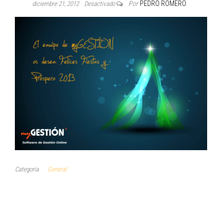
Por
PEDRO ROMERO
diciembre 21, 2012
Desactivado
Categoría
General