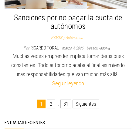
Sanciones por no pagar la cuota de
autónomos
PYMES y Autónomos
Por
RICARDO TORAL
marzo 4, 2026
Desactivado
Muchas veces emprender implica tomar decisiones
constantes. Todo autónomo acaba al final asumiendo
unas responsabilidades que van mucho más allá…
Seguir leyendo
Paginación de entradas
1
2
…
31
Siguientes
ENTRADAS RECIENTES