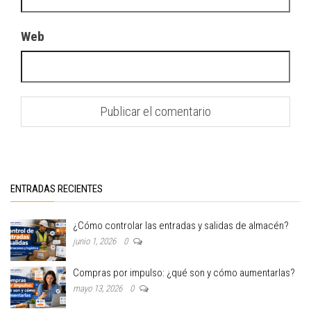
Web
ENTRADAS RECIENTES
¿Cómo controlar las entradas y salidas de almacén?
junio 1, 2026
0
Compras por impulso: ¿qué son y cómo aumentarlas?
mayo 13, 2026
0