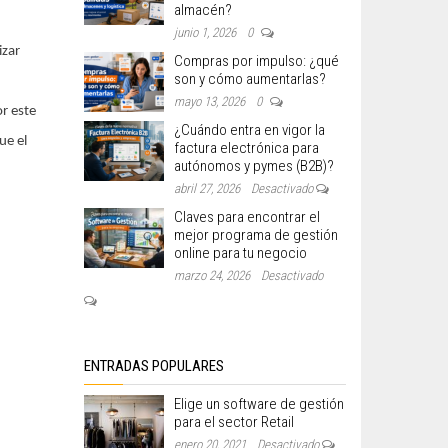
almacén?
junio 1, 2026
0
izar
Compras por impulso: ¿qué
son y cómo aumentarlas?
mayo 13, 2026
0
or este
¿Cuándo entra en vigor la
ue el
factura electrónica para
autónomos y pymes (B2B)?
abril 27, 2026
Desactivado
Claves para encontrar el
mejor programa de gestión
online para tu negocio
marzo 24, 2026
Desactivado
ENTRADAS POPULARES
Elige un software de gestión
para el sector Retail
enero 20, 2021
Desactivado