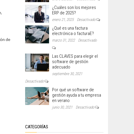
¿Cuáles son los mejores
ERP de 2025?
e,
enero 21, 2025
Desactivado
¿Qué es una factura
electrónica o facturaE?
ión de
marzo 31, 2022
Desactivado
Las CLAVES para elegir el
software de gestión
adecuado
septiembre 30, 2021
Desactivado
Por qué un software de
gestión ayuda a tu empresa
en verano
junio 30, 2021
Desactivado
CATEGORÍAS