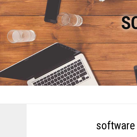
S
software 