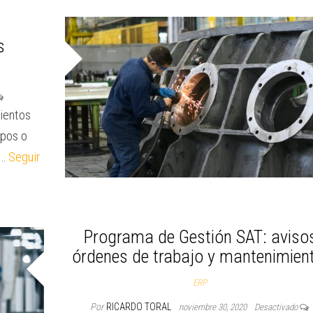
s
ientos
ipos o
r…
Seguir
Programa de Gestión SAT: aviso
órdenes de trabajo y mantenimien
ERP
Por
RICARDO TORAL
noviembre 30, 2020
Desactivado