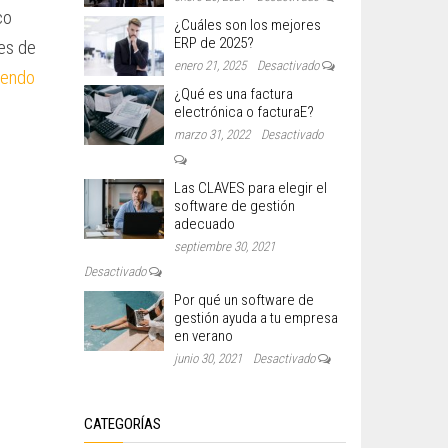
co
¿Cuáles son los mejores
ERP de 2025?
nes de
enero 21, 2025
Desactivado
yendo
¿Qué es una factura
electrónica o facturaE?
marzo 31, 2022
Desactivado
Las CLAVES para elegir el
software de gestión
adecuado
septiembre 30, 2021
Desactivado
Por qué un software de
gestión ayuda a tu empresa
en verano
junio 30, 2021
Desactivado
CATEGORÍAS