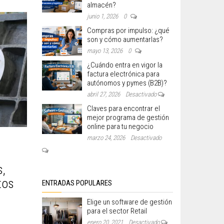
almacén?
junio 1, 2026
0
Compras por impulso: ¿qué
son y cómo aumentarlas?
mayo 13, 2026
0
¿Cuándo entra en vigor la
factura electrónica para
autónomos y pymes (B2B)?
abril 27, 2026
Desactivado
Claves para encontrar el
mejor programa de gestión
online para tu negocio
marzo 24, 2026
Desactivado
s,
tos
ENTRADAS POPULARES
Elige un software de gestión
para el sector Retail
enero 20, 2021
Desactivado