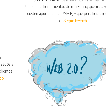
Por
IGNACIO MARTÍN
diciembre 3, 2009
Desactivado
Una de las herramientas de marketing que más v
pueden aportar a una PYME, y que por ahora si
siendo…
Seguir leyendo
izados y
lientes,
ndo