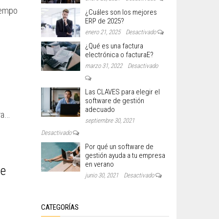
iempo
¿Cuáles son los mejores
ERP de 2025?
enero 21, 2025
Desactivado
¿Qué es una factura
electrónica o facturaE?
marzo 31, 2022
Desactivado
Las CLAVES para elegir el
software de gestión
adecuado
ra…
septiembre 30, 2021
Desactivado
Por qué un software de
gestión ayuda a tu empresa
en verano
de
junio 30, 2021
Desactivado
CATEGORÍAS