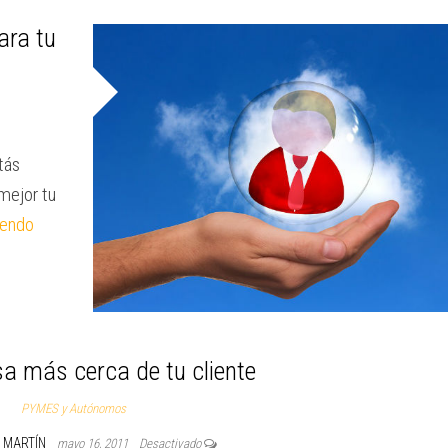
ara tu
tás
mejor tu
yendo
a más cerca de tu cliente
PYMES y Autónomos
O MARTÍN
mayo 16, 2011
Desactivado