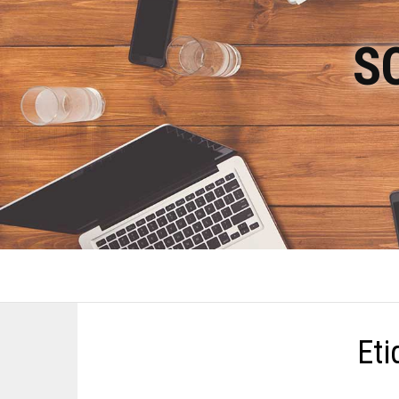
S
Eti