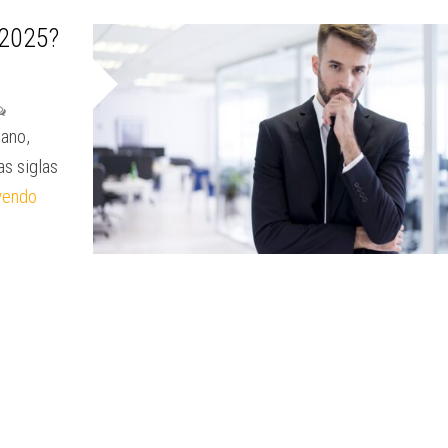
 2025?
lano,
as siglas
yendo