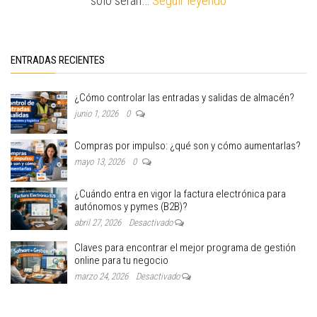
sólo serán…
Seguir leyendo
ENTRADAS RECIENTES
¿Cómo controlar las entradas y salidas de almacén?
junio 1, 2026
0
Compras por impulso: ¿qué son y cómo aumentarlas?
mayo 13, 2026
0
¿Cuándo entra en vigor la factura electrónica para
autónomos y pymes (B2B)?
abril 27, 2026
Desactivado
Claves para encontrar el mejor programa de gestión
online para tu negocio
marzo 24, 2026
Desactivado