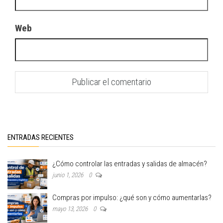
Web
ENTRADAS RECIENTES
¿Cómo controlar las entradas y salidas de almacén?
junio 1, 2026
0
Compras por impulso: ¿qué son y cómo aumentarlas?
mayo 13, 2026
0