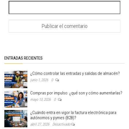
ENTRADAS RECIENTES
¿Cómo controlar las entradas y salidas de almacén?
junio 1, 2026
0
Compras por impulso: ¿qué son y cómo aumentarlas?
mayo 13, 2026
0
¿Cuándo entra en vigor la factura electrónica para
autónomos y pymes (B2B)?
abril 27, 2026
Desactivado