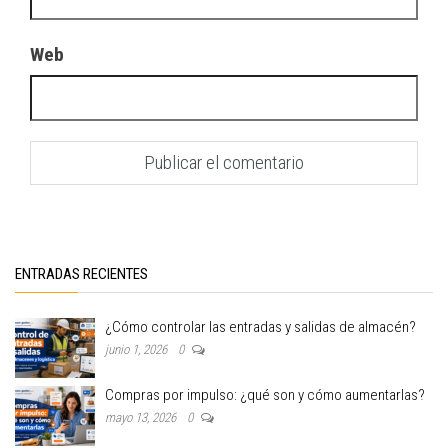
Web
ENTRADAS RECIENTES
¿Cómo controlar las entradas y salidas de almacén?
junio 1, 2026
0
Compras por impulso: ¿qué son y cómo aumentarlas?
mayo 13, 2026
0