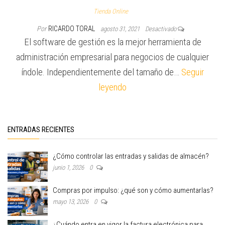
Tienda Online
Por
RICARDO TORAL
agosto 31, 2021
Desactivado
El software de gestión es la mejor herramienta de
administración empresarial para negocios de cualquier
índole. Independientemente del tamaño de…
Seguir
leyendo
ENTRADAS RECIENTES
¿Cómo controlar las entradas y salidas de almacén?
junio 1, 2026
0
Compras por impulso: ¿qué son y cómo aumentarlas?
mayo 13, 2026
0
¿Cuándo entra en vigor la factura electrónica para