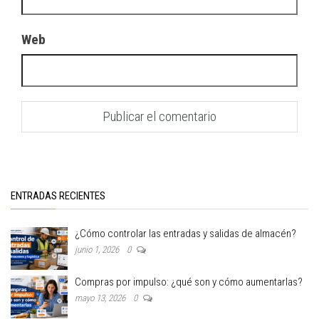
Web
ENTRADAS RECIENTES
¿Cómo controlar las entradas y salidas de almacén?
junio 1, 2026
0
Compras por impulso: ¿qué son y cómo aumentarlas?
mayo 13, 2026
0