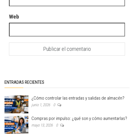
Web
ENTRADAS RECIENTES
¿Cómo controlar las entradas y salidas de almacén?
junio 1, 2026
0
Compras por impulso: ¿qué son y cómo aumentarlas?
mayo 13, 2026
0