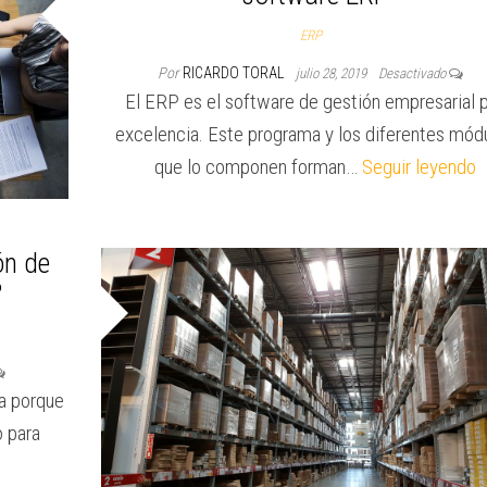
ERP
Por
RICARDO TORAL
julio 28, 2019
Desactivado
El ERP es el software de gestión empresarial 
excelencia. Este programa y los diferentes mód
que lo componen forman…
Seguir leyendo
ón de
?
a porque
o para