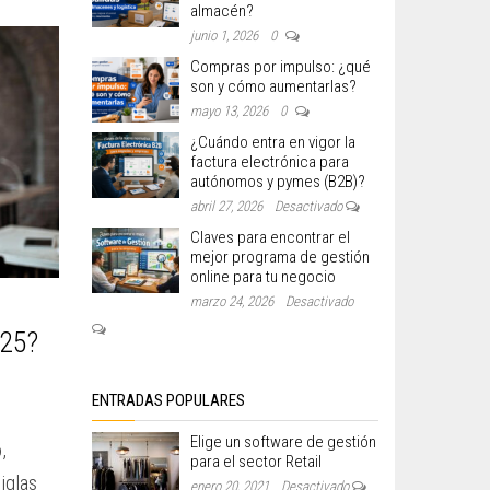
almacén?
junio 1, 2026
0
Compras por impulso: ¿qué
son y cómo aumentarlas?
mayo 13, 2026
0
¿Cuándo entra en vigor la
factura electrónica para
autónomos y pymes (B2B)?
abril 27, 2026
Desactivado
Claves para encontrar el
mejor programa de gestión
online para tu negocio
marzo 24, 2026
Desactivado
025?
ENTRADAS POPULARES
Elige un software de gestión
,
para el sector Retail
iglas
enero 20, 2021
Desactivado