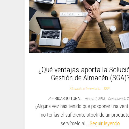
¿Qué ventajas aporta la Soluci
Gestión de Almacén (SGA)
Almacén e Inventario
ERP
Por
RICARDO TORAL
marzo 1, 2018
Desactivado
¿Alguna vez has tenido que posponer una vent
no tenías el suficiente stock de un product
servírselo al…
Seguir leyendo