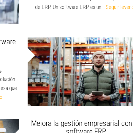
de ERP. Un software ERP es un…
Seguir leyen
tware
olución
resa que
do
Mejora la gestión empresarial con
software ERP