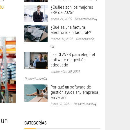
do
¿Cuáles son los mejores
ERP de 2025?
enero 21, 2025
Desactivado
¿Qué es una factura
electrónica o facturaE?
marzo 31, 2022
Desactivado
Las CLAVES para elegir el
software de gestión
adecuado
septiembre 30, 2021
Desactivado
Por qué un software de
gestión ayuda a tu empresa
en verano
junio 30, 2021
Desactivado
 un
CATEGORÍAS