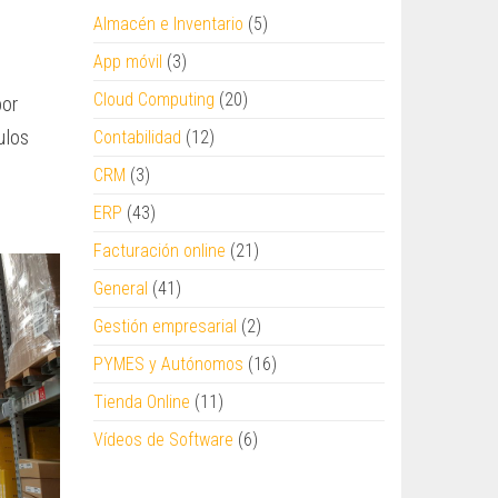
Almacén e Inventario
(5)
App móvil
(3)
Cloud Computing
(20)
por
ulos
Contabilidad
(12)
CRM
(3)
ERP
(43)
Facturación online
(21)
General
(41)
Gestión empresarial
(2)
PYMES y Autónomos
(16)
Tienda Online
(11)
Vídeos de Software
(6)